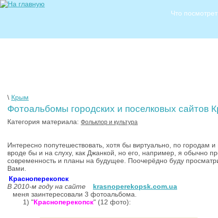
Что посмотрет
\
Крым
Фотоальбомы городских и поселковых сайтов 
Категория материала:
Фольклор и культура
Интересно попутешествовать, хотя бы виртуально, по городам и
вроде бы и на слуху, как Джанкой, но его, например, я обычно п
современность и планы на будущее. Поочерёдно буду просматри
Вами.
Красноперекопск
В 2010-м году на сайте
krasnoperekopsk.com.ua
меня заинтересовали 3 фотоальбома.
1) "
Красноперекопск
" (12 фото):