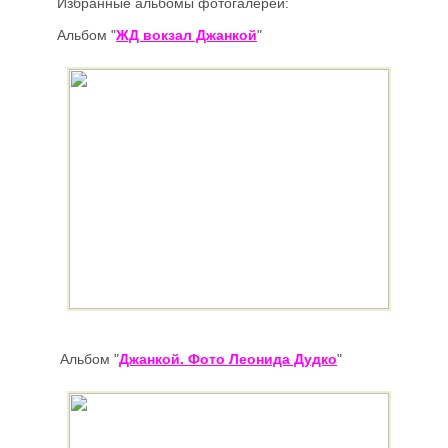
Избранные альбомы
фотогалереи:
Альбом
"
ЖД вокзал Джанкой
"
Альбом
"
Джанкой.
Фото Леонида Дудко
"