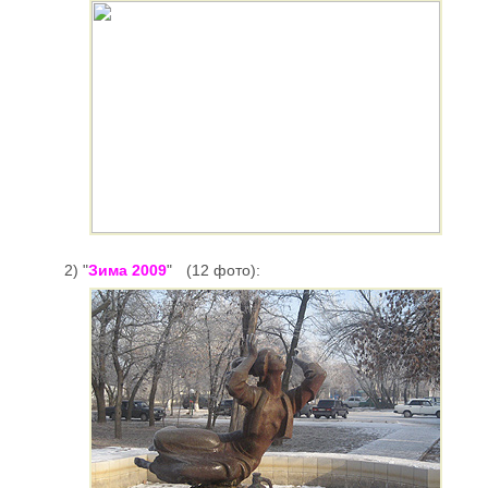
2) "
Зима 2009
"
(12 фото):