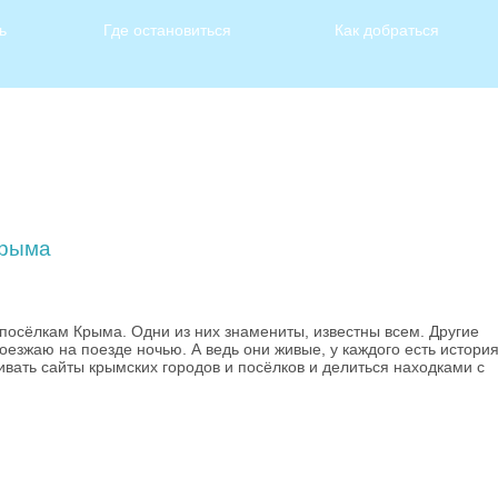
ь
Где остановиться
Как добраться
Крыма
 посёлкам Крыма. Одни из них знамениты, известны всем. Другие
роезжаю на поезде ночью. А ведь они живые, у каждого есть история
вать сайты крымских городов и посёлков и делиться находками с