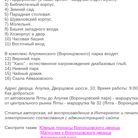
3) Библиотечный корпус.
4) Зимний сад.
5) Парадная столовая.
6) Шуваловский корпус.
7) Молельня.
8) Башня западного входа.
9) Хозкорпус и двор.
10) Часовая башня.
11) Восточный вход.
В комплекс Алупкинского (Воронцовского) парка входят:
12) Верхний парк.
13) "Хаос" - естественное нагромождение диабазовых глыб.
14) Нижний парк.
15) Чайный домик.
16) Скала Айвазовского.
Адрес дворца: Алупка, Дворцовое шоссе, 10; Время работы: 9:00
Как добраться:
от автовокзала Ялты до Алупки (Воронцовский парк) - маршрутк
от центрального рынка Ялты - маршрутка № 32 (Ялта - Воронцовс
Статья авторская, её воспроизведение в Интернете и печат
электронного согласования с администрацией сайта.
Смотрите также
Южные террасы Воронцовского дворца
Магнолия у Воронцовского дворца
Алупкинский парк