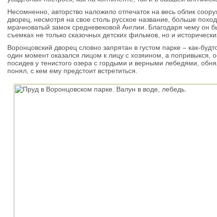
Несомненно, авторство наложило отпечаток на весь облик соор
дворец, несмотря на свое столь русское название, больше поход
мрачноватый замок средневековой Англии. Благодаря чему он 
съемках не только сказочных детских фильмов, но и исторически
Воронцовский дворец словно запрятан в густом парке – как-будто
один момент оказался лицом к лицу с хозяином, а попривыкся, 
посидев у тенистого озера с гордыми и верными лебедями, обнял
понял, с кем ему предстоит встретиться.