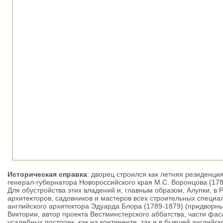
Историческая справка
: дворец строился как летняя резиденци
генерал-губернатора Новороссийского края М.С. Воронцова (178
Для обустройства этих владений и, главным образом, Алупки, в 
архитекторов, садовников и мастеров всех строительных специа
английского архитектора Эдуарда Блора (1789-1879) (придворны
Виктории, автор проекта Вестминстерского аббатства, части фас
усадебных построек, как на континенте, так и в бывшей английск