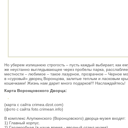
Но уберем излишнюю строгость – пусть каждый выбирает, как ему
же неустанно выглядывающее через пробелы парка, расслабляет 
местности – любимое – такое лазурное, прозрачное – Черное м
в «суровый» дворец Воронцова, залитые теплым и ласковым кр
кошечками! Жизнь нам дарит много подарков!!! Наслаждайтесь!
Карта Воронцовского Дворца:
(карта с сайта crimea.dzot.com)
(фото с сайта foto.crimean.info)
В комплекс Алупкинского (Воронцовского) дворца-музея входят:
1) Главный корпус.
2) Гардеробная (в наше время - вводный отдел музея).