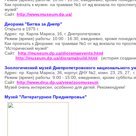
Как проехать к музею: на трамвае №1 от жд вокзала по проспект
музей"
Сайт:
http://www.museum.dp.ua/
Диорама "Битва за Днепр"
Открыта в 1975 г.
Адрес: пр. Карла Маркса, 16, г. Днепропетровск
Режим (время) работы: 10:00 - 16:30, ежедневно, кроме понед
Как проехать к Диораме: на трамвае №1 от жд вокзала по просп
"Исторический музей"
Сайт:
http://museum.dp.ua/dioramaevents.html
http://museum.dp.ua/dioramabuild.html
(история создан
Зоологический музей Днепропетровского национального у
Адрес: пр. Карла Маркса, 36, корпус ДНУ №2, комн. 23, 25, 27; 
Режим (время) работы: 9:00 - 15:00, ежедневно, кроме субботы и
Сайт:
http://www.dnu.dp.ua/view/zoomuseum
Музей очень интересен, особенно для детей. Рекомендуем!
Музей "Литературное Приднепровье"