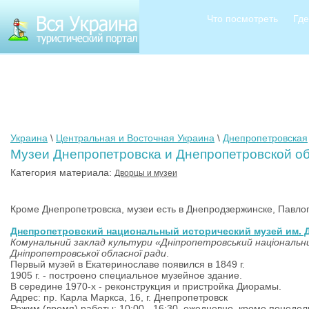
Что посмотреть
Где
Украина
\
Центральная и Восточная Украина
\
Днепропетровская
Музеи Днепропетровска и Днепропетровской о
Категория материала:
Дворцы и музеи
Кроме Днепропетровска, музеи есть в Днепродзержинске, Павло
Днепропетровский национальный исторический музей им. Д
Комунальний заклад культури «Дніпропетровський національний
Дніпропетровської обласної ради
.
Первый музей в Екатеринославе появился в 1849 г.
1905 г. - построено специальное музейное здание.
В середине 1970-х - реконструкция и пристройка Диорамы.
Адрес: пр. Карла Маркса, 16, г. Днепропетровск
Режим (время) работы: 10:00 - 16:30, ежедневно, кроме понед