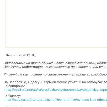
Фото от 2020.01.04
Приведенные на фото данные носят ознакомительный, неоф
Источники информации - выставленные на автостанции сте
Уточняйте расписание по справочному телефону ас Выдубичи
На Запорожье, Одессу и Харьков можно уехать и на автобусах А
на Запорожье:
https://ecolines.net/ua/ru/predlozhenie/vnutrennie/avtobus-kiev-zap
на Одессу:
https://autolux.ua/ua/ru/predlozhenie/vnutrennie/avtobus-kiev-odess