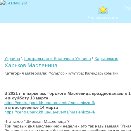
Где
Что посмотреть
Украина
\
Центральная и Восточная Украина
\
Харьковская
Харьков Масленица
Категория материала:
;
Фольклор и культура
Календарь событий
В 2021 г. в парке им. Горького Масленица праздновалась с 1
и в субботу 13 марта
https://centralpark.kh.ua/ua/events/maslenicza-3/
и в воскресенье 14 марта
https://centralpark.kh.ua/ua/events/maslenicza-4/
Что такое "Широкая Масленица"?
Три первых дня масленичной недели - это так называемая "Узка
Раньше в эти дни можно было заниматься хозяйственными дела