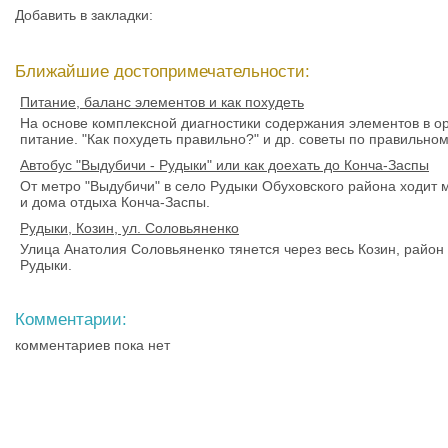
Добавить в закладки:
Ближайшие достопримечательности:
Питание, баланс элементов и как похудеть
На основе комплексной диагностики содержания элементов в о
питание. "Как похудеть правильно?" и др. советы по правильно
Автобус "Выдубичи - Рудыки" или как доехать до Конча-Заспы
От метро "Выдубичи" в село Рудыки Обуховского района ходит 
и дома отдыха Конча-Заспы.
Рудыки, Козин, ул. Соловьяненко
Улица Анатолия Соловьяненко тянется через весь Козин, район 
Рудыки.
Комментарии:
комментариев пока нет