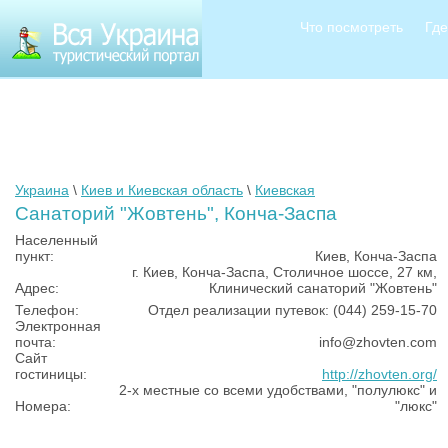
Что посмотреть
Где
Украина
\
Киев и Киевская область
\
Киевская
Санаторий "Жовтень", Конча-Заспа
Населенный
пункт:
Киев, Конча-Заспа
г. Киев, Конча-Заспа, Столичное шоссе, 27 км,
Адрес:
Клинический санаторий "Жовтень"
Телефон:
Отдел реализации путевок: (044) 259-15-70
Электронная
почта:
info@zhovten.com
Сайт
гостиницы:
http://zhovten.org/
2-х местные со всеми удобствами, "полулюкс" и
Номера:
"люкс"