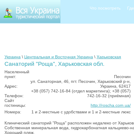
Что посмотреть
Где
Украина
\
Центральная и Восточная Украина
\
Харьковская
Санаторий "Роща", Харьковская обл.
Населенный
пункт:
Песочин
ул. Санаторная, 46, пгт. Песочин, Харьковский р-н,
Адрес:
Украина, 62417
+38 (057) 742-16-84 (отдел маркетинга); +38 (057)
Телефон:
742-16-32 (приёмная)
Сайт
гостиницы:
http://roscha.com.ua/
Номера:
1 и 2-местные с удобствами и 1 и 2-местные люкс
Клинический санаторий "Роща" расположен недалеко от Харьков
Собственная минеральная вода, гидрокарбонатная кальциево-н
Хороший пляж.