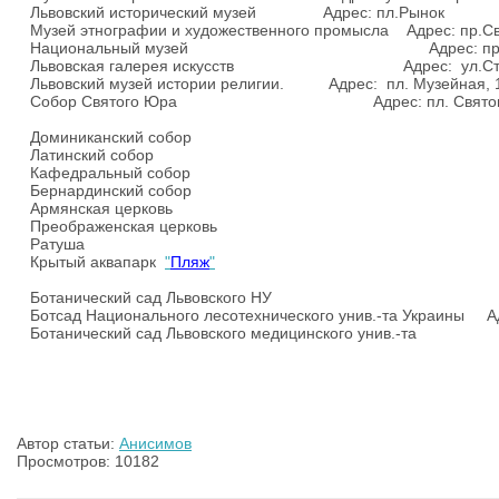
Львовский исторический музей Адрес: пл.Рынок
Музей этнографии и художественного промысла Адрес: пр.Св
Национальный музей Адрес: пр.Сво
Львовская галерея искусств Адрес: ул.Стеф
Львовский музей истории религии. Адрес: пл. Музейная, 
Собор Святого Юра Адрес: пл. Святого
Доминиканский собор
Латинский собор
Кафедральный собор
Бернардинский собор
Армянская церковь
Преображенская церковь
Ратуша
Крытый
аквапарк
"
Пляж
"
Ботанический сад Львовского НУ Адрес: 
Ботсад Национального лесотехнического унив.-та Украины Адр
Ботанический сад Львовского медицинского унив.-та Ад
Автор статьи:
Анисимов
Просмотров: 10182